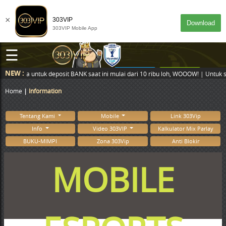
×
303VIP
Download
303VIP Mobile App
☰
NEW :
r Gembira untuk deposit BANK saat ini mulai dari 10 ribu loh, WOOOW! | Untu
DESKTOP
MASUK
Home
Information
Tentang Kami
Mobile
Link 303Vip
Info
Video 303VIP
Kalkulator Mix Parlay
BUKU-MIMPI
Zona 303Vip
Anti Blokir
MOBILE