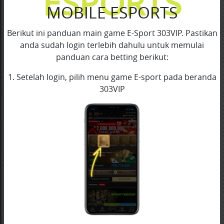
ESPORTS
MOBILE ESPORTS
Berikut ini panduan main game E-Sport 303VIP. Pastikan
anda sudah login terlebih dahulu untuk memulai
panduan cara betting berikut:
1. Setelah login, pilih menu game E-sport pada beranda
303VIP