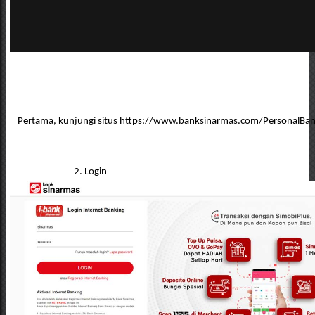
Pertama, kunjungi situs https://www.banksinarmas.com/PersonalBan
2. Login