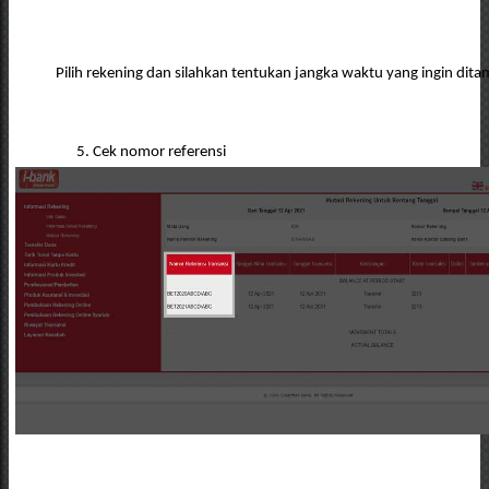
Pilih rekening dan silahkan tentukan jangka waktu yang ingin ditam
5. Cek nomor referensi