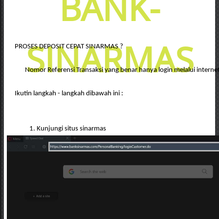
BANK-
SINARMAS
PROSES DEPOSIT CEPAT SINARMAS ?
Nomor Referensi Transaksi yang benar hanya login melalui inte
Ikutin langkah - langkah dibawah ini :
1. Kunjungi situs sinarmas