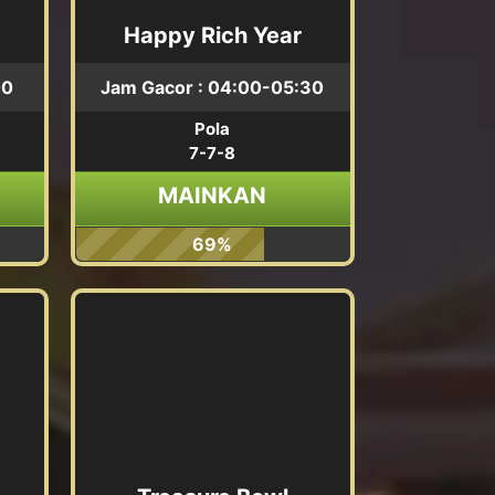
Happy Rich Year
00
Jam Gacor : 04:00-05:30
Pola
7-7-8
MAINKAN
69%