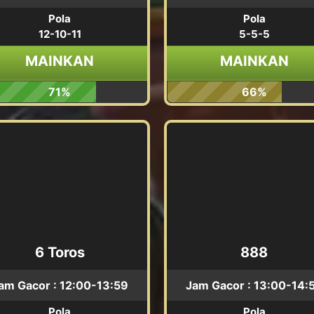
Pola
Pola
12-10-11
5-5-5
MAINKAN
MAINKAN
71%
66%
6 Toros
888
am Gacor : 12:00-13:59
Jam Gacor : 13:00-14:
Pola
Pola