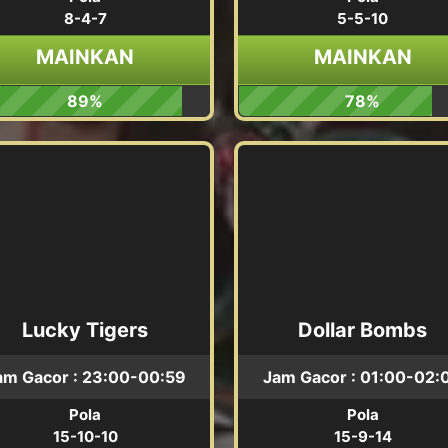
8-4-7
5-5-10
MAINKAN
MAINKAN
89%
78%
Lucky Tigers
Dollar Bombs
am Gacor : 23:00-00:59
Jam Gacor : 01:00-02:
Pola
Pola
15-10-10
15-9-14