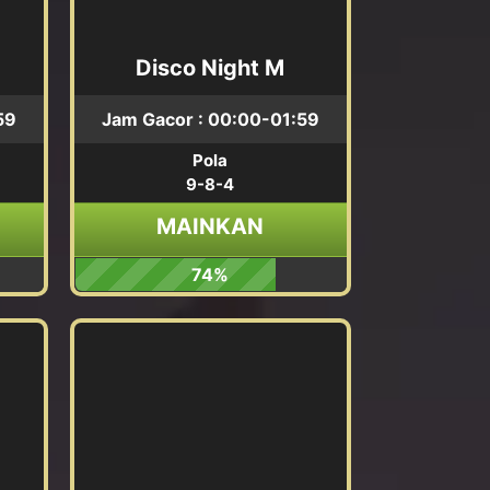
Disco Night M
59
Jam Gacor : 00:00-01:59
Pola
9-8-4
MAINKAN
74%