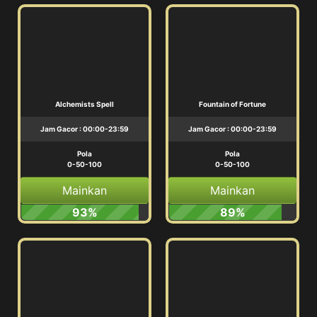
Alchemists Spell
Fountain of Fortune
Jam Gacor : 00:00-23:59
Jam Gacor : 00:00-23:59
Pola
Pola
0-50-100
0-50-100
Mainkan
Mainkan
93%
89%