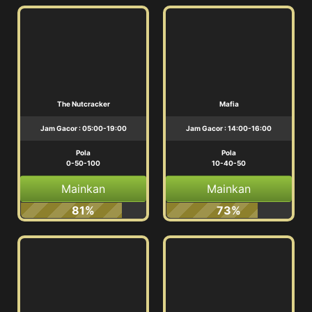
The Nutcracker
Mafia
Jam Gacor : 05:00-19:00
Jam Gacor : 14:00-16:00
Pola
Pola
0-50-100
10-40-50
Mainkan
Mainkan
81%
73%