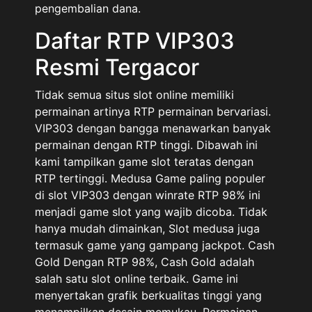
pengembalian dana.
Daftar RTP VIP303
Resmi Tergacor
Tidak semua situs slot online memiliki
permainan artinya RTP permainan bervariasi.
VIP303 dengan bangga menawarkan banyak
permainan dengan RTP tinggi. Dibawah ini
kami tampilkan game slot teratas dengan
RTP tertinggi. Medusa Game paling populer
di slot VIP303 dengan winrate RTP 98% ini
menjadi game slot yang wajib dicoba. Tidak
hanya mudah dimainkan, Slot medusa juga
termasuk game yang gampang jackpot. Cash
Gold Dengan RTP 98%, Cash Gold adalah
salah satu slot online terbaik. Game ini
menyertakan grafik berkualitas tinggi yang
menampilkan desain memukau. Permainan