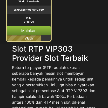
World of Warlords
Jam Gacor : 08:00-23:59
Pola
9-18-20
Mainkan
78%
Slot RTP VIP303
Provider Slot Terbaik
Return to player (RTP) adalah ukuran
seberapa banyak mesin slot membayar
kembali kepada pemainnya untuk setiap unit
yang dipertaruhkan . Ini juga bisa dinyatakan
sebagai nilai persentase Slot RTP VIP303 dan
hampir selalu di bawah 100%. Perbedaan
antara 100% dan RTP mesin slot dikenal
sebagai tepi rumah, hal ini adalah keuntungan