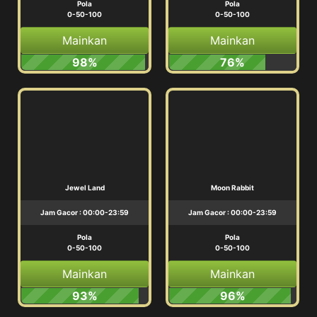
Pola
Pola
0-50-100
0-50-100
Mainkan
Mainkan
98%
76%
Jewel Land
Moon Rabbit
Jam Gacor : 00:00-23:59
Jam Gacor : 00:00-23:59
Pola
Pola
0-50-100
0-50-100
Mainkan
Mainkan
93%
96%