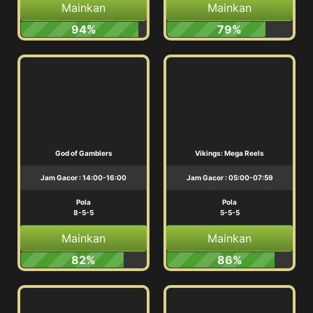
Mainkan
Mainkan
94%
79%
God of Gamblers
Vikings: Mega Reels
Jam Gacor : 14:00-16:00
Jam Gacor : 05:00-07:59
Pola
Pola
8-5-5
5-5-5
Mainkan
Mainkan
82%
86%