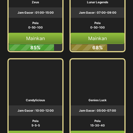
Zeus
Lunar Legends
Jam Gacor : 01:00-15:00
Jam Gacor : 07:00-09:00
Pola
Pola
0-50-100
0-50-100
Mainkan
Mainkan
85%
68%
Candylicious
Genies Luck
Jam Gacor : 10:00-12:00
Jam Gacor : 05:00-07:00
Pola
Pola
5-5-5
15-30-40