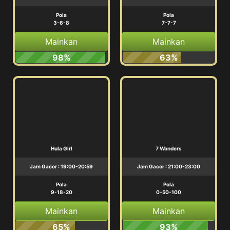
Pola
Pola
3-6-8
7-7-7
Mainkan
Mainkan
98%
63%
Hula Girl
7 Wonders
Jam Gacor : 19:00-20:59
Jam Gacor : 21:00-23:00
Pola
Pola
9-18-20
0-50-100
Mainkan
Mainkan
65%
93%