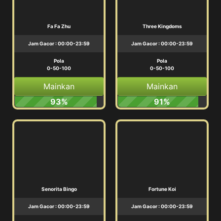
Fa Fa Zhu
Three Kingdoms
Jam Gacor : 00:00-23:59
Jam Gacor : 00:00-23:59
Pola
Pola
0-50-100
0-50-100
Mainkan
Mainkan
93%
91%
Senorita Bingo
Fortune Koi
Jam Gacor : 00:00-23:59
Jam Gacor : 00:00-23:59